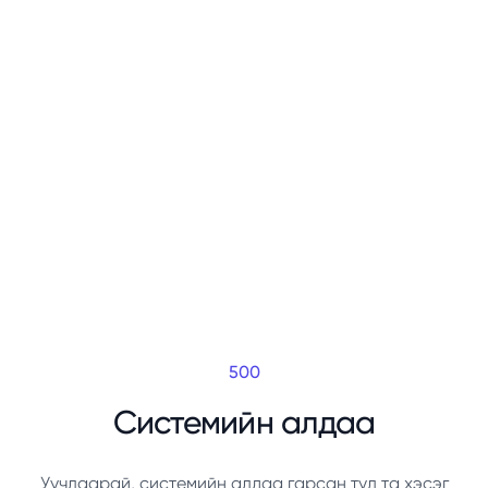
500
Системийн алдаа
Уучлаарай, системийн алдаа гарсан тул та хэсэг