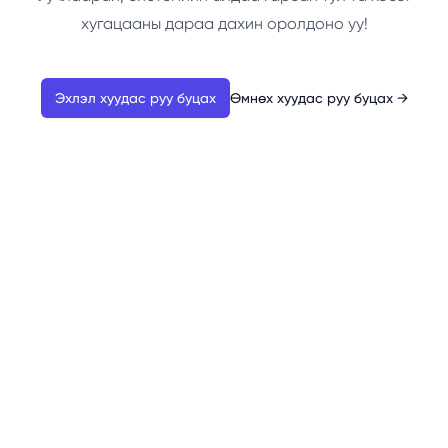
хугацааны дараа дахин оролдоно уу!
Эхлэл хуудас руу буцах
Өмнөх хуудас руу буцах
→