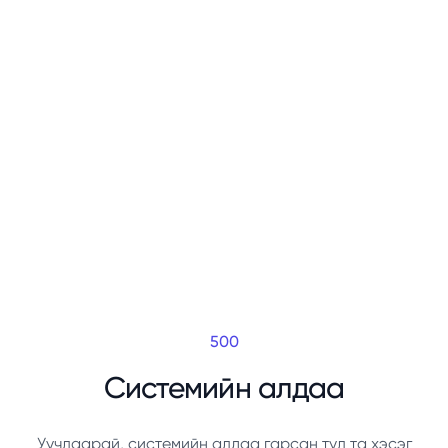
500
Системийн алдаа
Уучлаарай, системийн алдаа гарсан тул та хэсэг