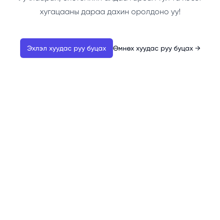
хугацааны дараа дахин оролдоно уу!
Эхлэл хуудас руу буцах
Өмнөх хуудас руу буцах
→