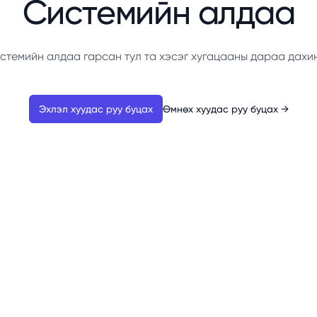
Системийн алдаа
стемийн алдаа гарсан тул та хэсэг хугацааны дараа дахи
Эхлэл хуудас руу буцах
Өмнөх хуудас руу буцах
→