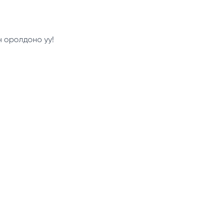
н оролдоно уу!