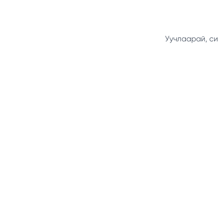
Уучлаарай, си