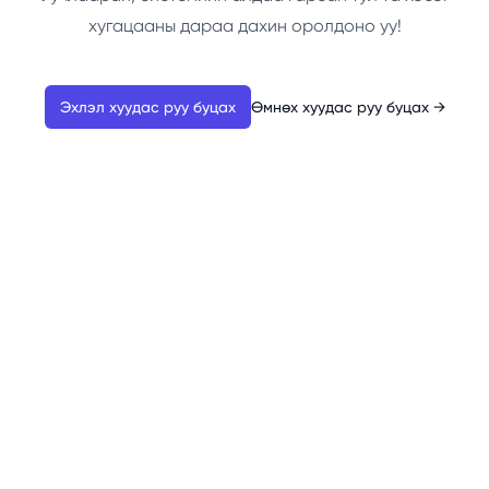
хугацааны дараа дахин оролдоно уу!
Эхлэл хуудас руу буцах
Өмнөх хуудас руу буцах
→