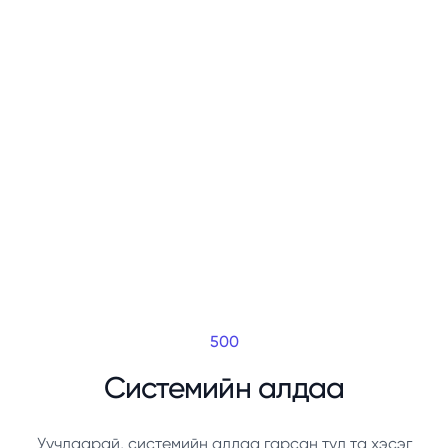
500
Системийн алдаа
Уучлаарай, системийн алдаа гарсан тул та хэсэг