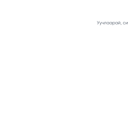
Уучлаарай, си