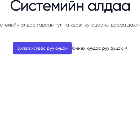
Системийн алдаа
стемийн алдаа гарсан тул та хэсэг хугацааны дараа дахи
Эхлэл хуудас руу буцах
Өмнөх хуудас руу буцах
→