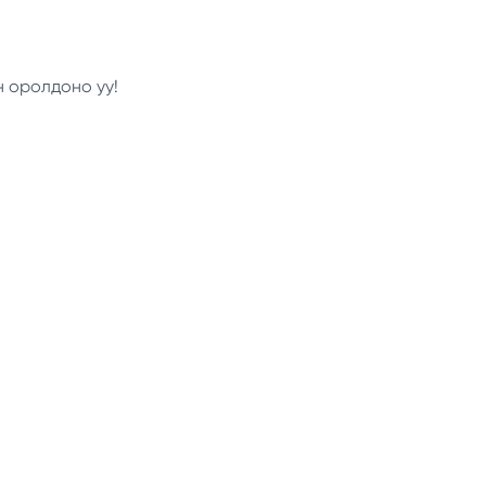
н оролдоно уу!