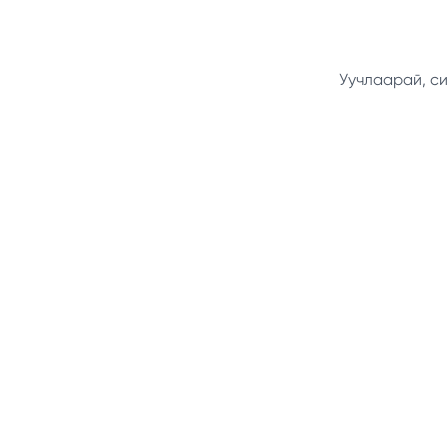
Уучлаарай, си