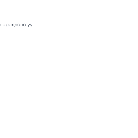
н оролдоно уу!