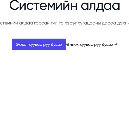
Системийн алдаа
стемийн алдаа гарсан тул та хэсэг хугацааны дараа дахи
Эхлэл хуудас руу буцах
Өмнөх хуудас руу буцах
→