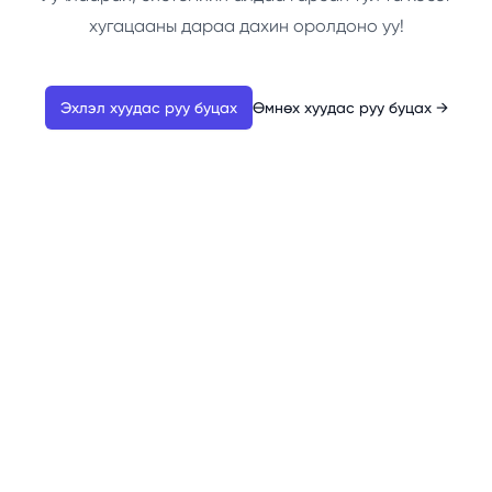
хугацааны дараа дахин оролдоно уу!
Эхлэл хуудас руу буцах
Өмнөх хуудас руу буцах
→