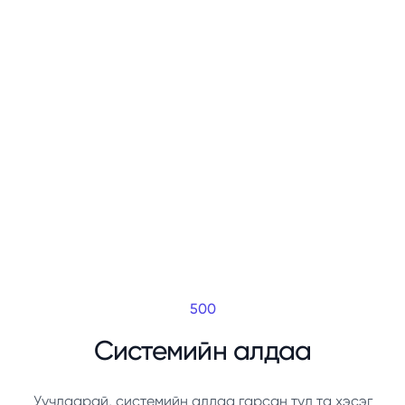
500
Системийн алдаа
Уучлаарай, системийн алдаа гарсан тул та хэсэг