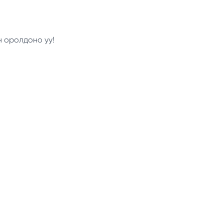
н оролдоно уу!