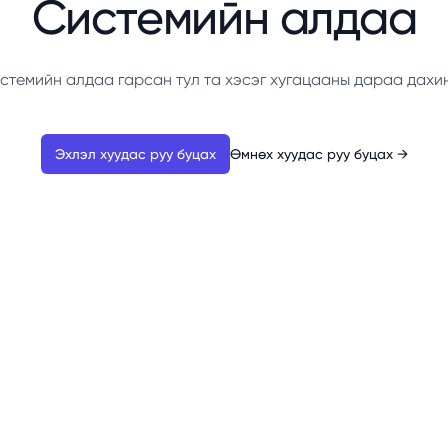
Системийн алдаа
стемийн алдаа гарсан тул та хэсэг хугацааны дараа дахи
Эхлэл хуудас руу буцах
Өмнөх хуудас руу буцах
→