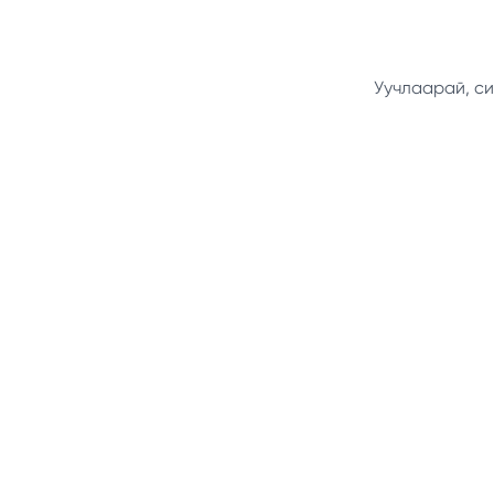
Уучлаарай, си