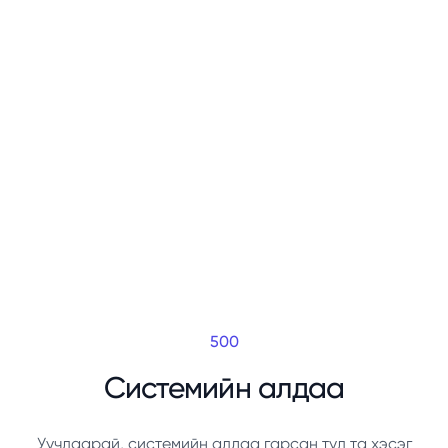
500
Системийн алдаа
Уучлаарай, системийн алдаа гарсан тул та хэсэг