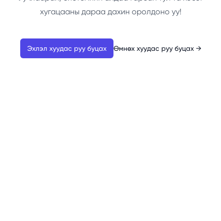
хугацааны дараа дахин оролдоно уу!
Эхлэл хуудас руу буцах
Өмнөх хуудас руу буцах
→