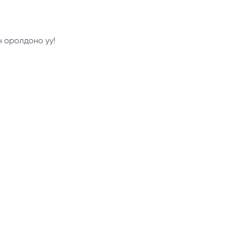
н оролдоно уу!