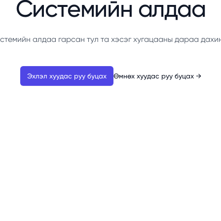
Системийн алдаа
стемийн алдаа гарсан тул та хэсэг хугацааны дараа дахи
Эхлэл хуудас руу буцах
Өмнөх хуудас руу буцах
→