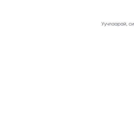
Уучлаарай, си