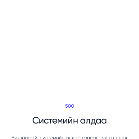
500
Системийн алдаа
Уучлаарай, системийн алдаа гарсан тул та хэсэг