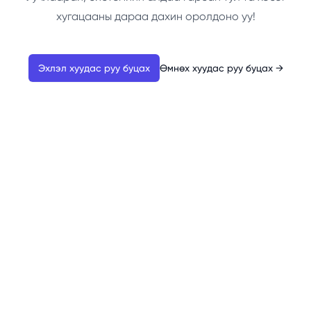
хугацааны дараа дахин оролдоно уу!
Эхлэл хуудас руу буцах
Өмнөх хуудас руу буцах
→