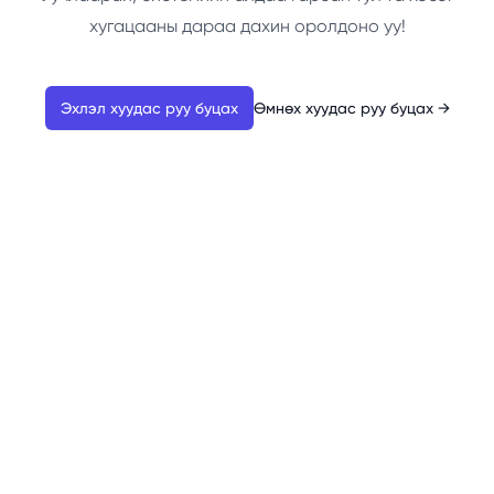
хугацааны дараа дахин оролдоно уу!
Эхлэл хуудас руу буцах
Өмнөх хуудас руу буцах
→