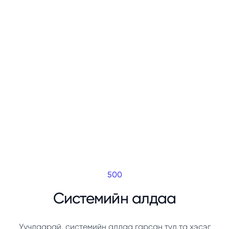
500
Системийн алдаа
Уучлаарай, системийн алдаа гарсан тул та хэсэг