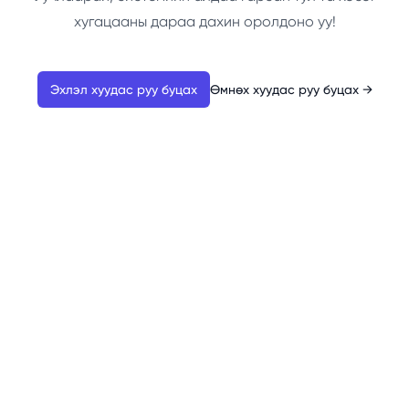
хугацааны дараа дахин оролдоно уу!
Эхлэл хуудас руу буцах
Өмнөх хуудас руу буцах
→