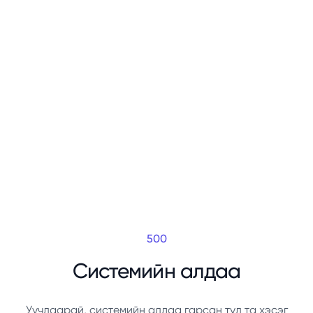
500
Системийн алдаа
Уучлаарай, системийн алдаа гарсан тул та хэсэг