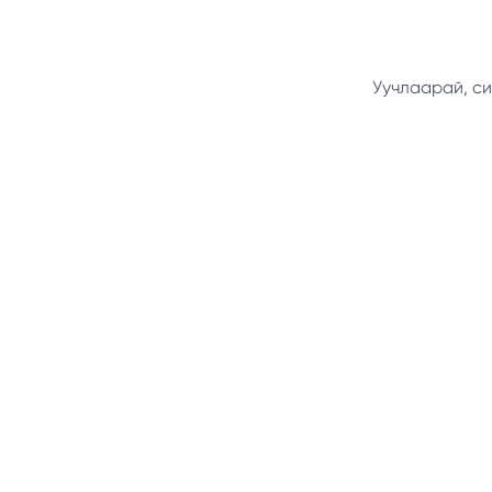
Уучлаарай, си