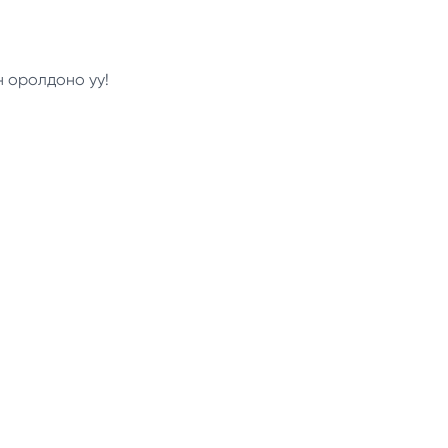
н оролдоно уу!