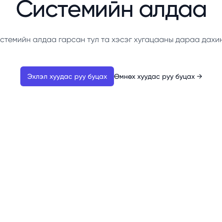
Системийн алдаа
стемийн алдаа гарсан тул та хэсэг хугацааны дараа дахи
Эхлэл хуудас руу буцах
Өмнөх хуудас руу буцах
→