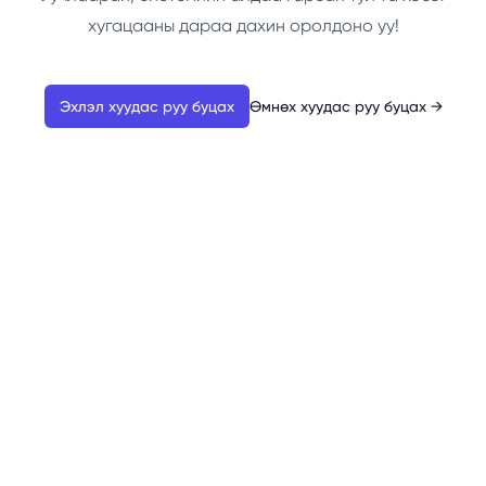
хугацааны дараа дахин оролдоно уу!
Эхлэл хуудас руу буцах
Өмнөх хуудас руу буцах
→