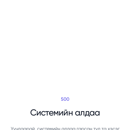
500
Системийн алдаа
Уучлаарай, системийн алдаа гарсан тул та хэсэг