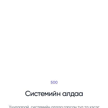
500
Системийн алдаа
Уучлаарай, системийн алдаа гарсан тул та хэсэг