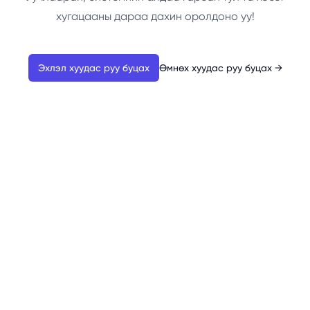
хугацааны дараа дахин оролдоно уу!
Эхлэл хуудас руу буцах
Өмнөх хуудас руу буцах
→