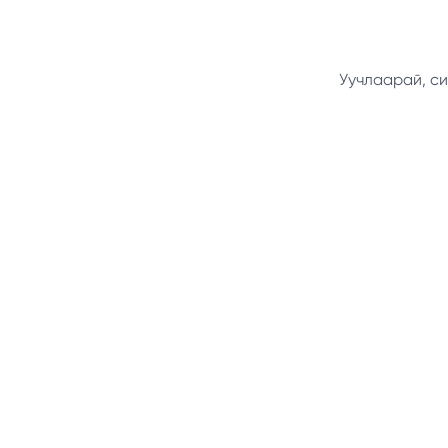
Уучлаарай, си