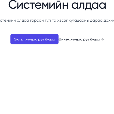
Системийн алдаа
стемийн алдаа гарсан тул та хэсэг хугацааны дараа дахи
Эхлэл хуудас руу буцах
Өмнөх хуудас руу буцах
→