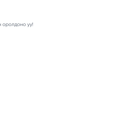
н оролдоно уу!