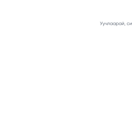
Уучлаарай, си