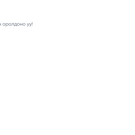
н оролдоно уу!