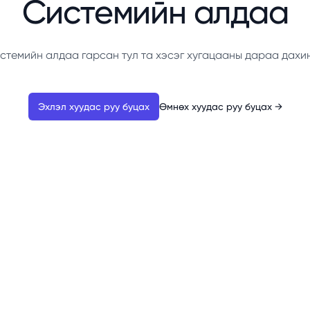
Системийн алдаа
стемийн алдаа гарсан тул та хэсэг хугацааны дараа дахи
Эхлэл хуудас руу буцах
Өмнөх хуудас руу буцах
→