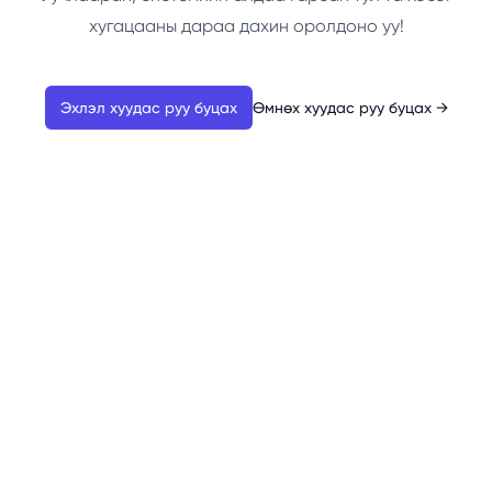
хугацааны дараа дахин оролдоно уу!
Эхлэл хуудас руу буцах
Өмнөх хуудас руу буцах
→