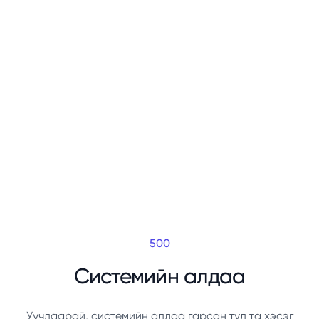
500
Системийн алдаа
Уучлаарай, системийн алдаа гарсан тул та хэсэг