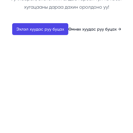
хугацааны дараа дахин оролдоно уу!
Эхлэл хуудас руу буцах
Өмнөх хуудас руу буцах
→