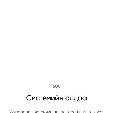
500
Системийн алдаа
Уучлаарай, системийн алдаа гарсан тул та хэсэг