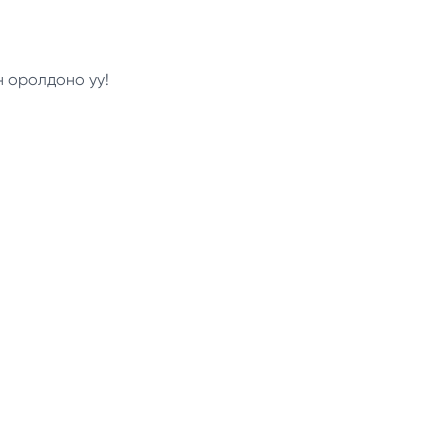
н оролдоно уу!