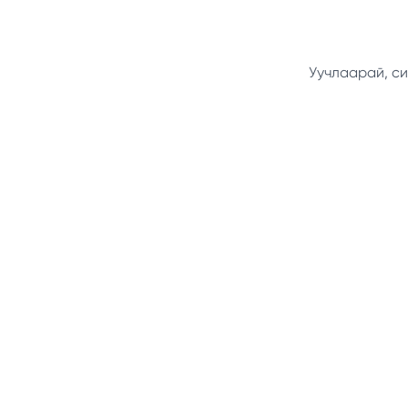
Уучлаарай, си