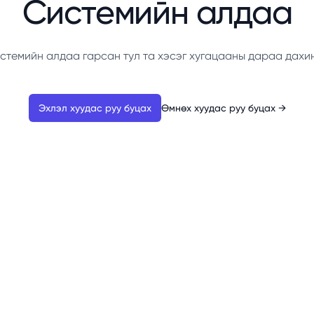
Системийн алдаа
стемийн алдаа гарсан тул та хэсэг хугацааны дараа дахи
Эхлэл хуудас руу буцах
Өмнөх хуудас руу буцах
→