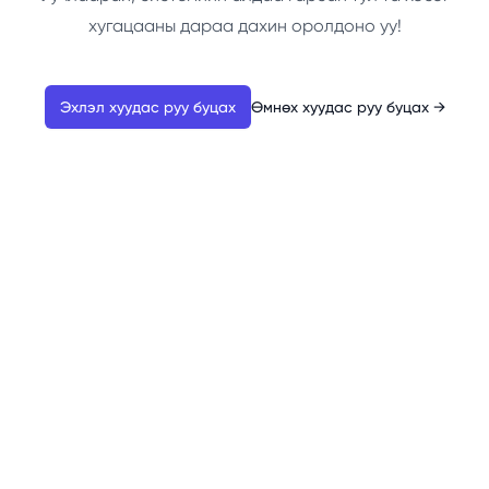
хугацааны дараа дахин оролдоно уу!
Эхлэл хуудас руу буцах
Өмнөх хуудас руу буцах
→