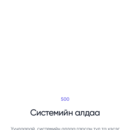
500
Системийн алдаа
Уучлаарай, системийн алдаа гарсан тул та хэсэг