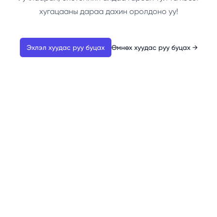
хугацааны дараа дахин оролдоно уу!
Эхлэл хуудас руу буцах
Өмнөх хуудас руу буцах
→