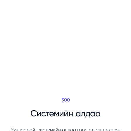
500
Системийн алдаа
Уучлаарай, системийн алдаа гарсан тул та хэсэг