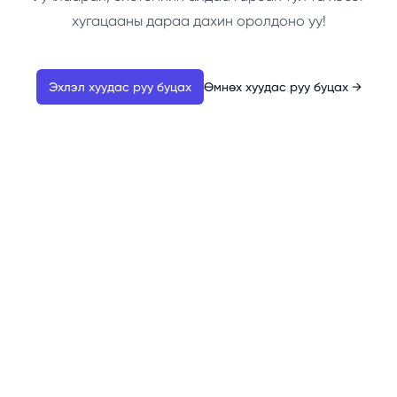
хугацааны дараа дахин оролдоно уу!
Эхлэл хуудас руу буцах
Өмнөх хуудас руу буцах
→