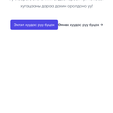
хугацааны дараа дахин оролдоно уу!
Эхлэл хуудас руу буцах
Өмнөх хуудас руу буцах
→