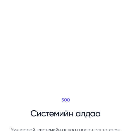
500
Системийн алдаа
Уучлаарай, системийн алдаа гарсан тул та хэсэг