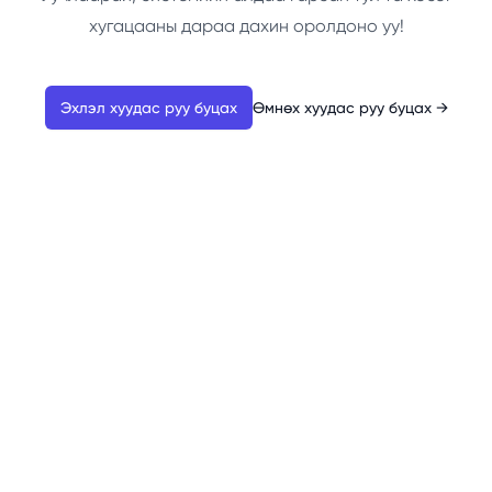
хугацааны дараа дахин оролдоно уу!
Эхлэл хуудас руу буцах
Өмнөх хуудас руу буцах
→