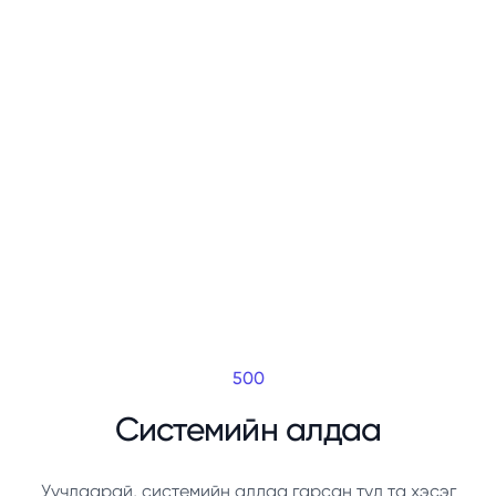
500
Системийн алдаа
Уучлаарай, системийн алдаа гарсан тул та хэсэг