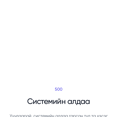
500
Системийн алдаа
Уучлаарай, системийн алдаа гарсан тул та хэсэг