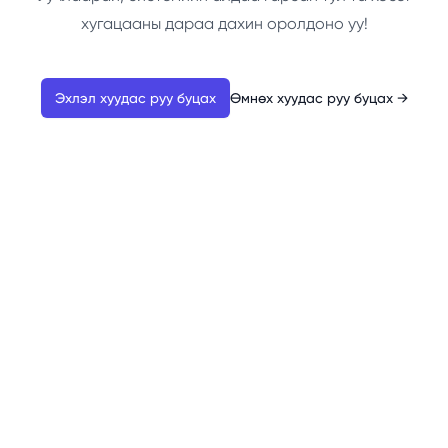
хугацааны дараа дахин оролдоно уу!
Эхлэл хуудас руу буцах
Өмнөх хуудас руу буцах
→