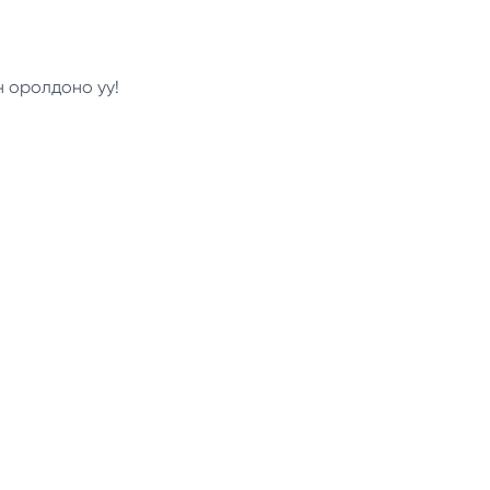
н оролдоно уу!