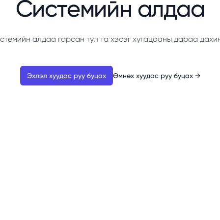
Системийн алдаа
стемийн алдаа гарсан тул та хэсэг хугацааны дараа дахи
Эхлэл хуудас руу буцах
Өмнөх хуудас руу буцах
→