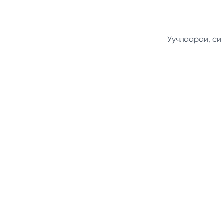
Уучлаарай, си