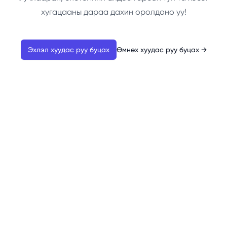
хугацааны дараа дахин оролдоно уу!
Эхлэл хуудас руу буцах
Өмнөх хуудас руу буцах
→