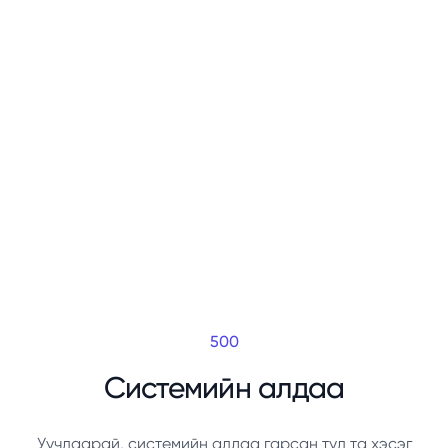
500
Системийн алдаа
Уучлаарай, системийн алдаа гарсан тул та хэсэг