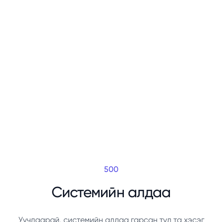
500
Системийн алдаа
Уучлаарай, системийн алдаа гарсан тул та хэсэг