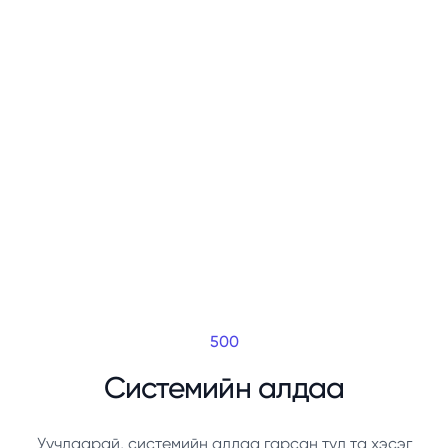
500
Системийн алдаа
Уучлаарай, системийн алдаа гарсан тул та хэсэг