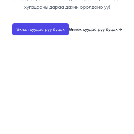
хугацааны дараа дахин оролдоно уу!
Эхлэл хуудас руу буцах
Өмнөх хуудас руу буцах
→