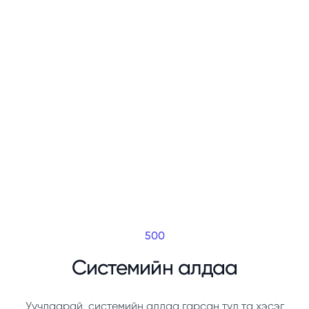
500
Системийн алдаа
Уучлаарай, системийн алдаа гарсан тул та хэсэг