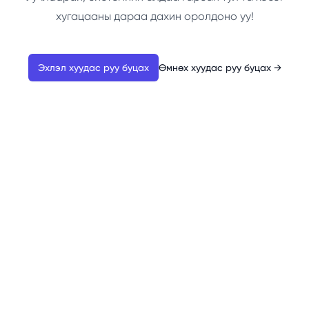
хугацааны дараа дахин оролдоно уу!
Эхлэл хуудас руу буцах
Өмнөх хуудас руу буцах
→