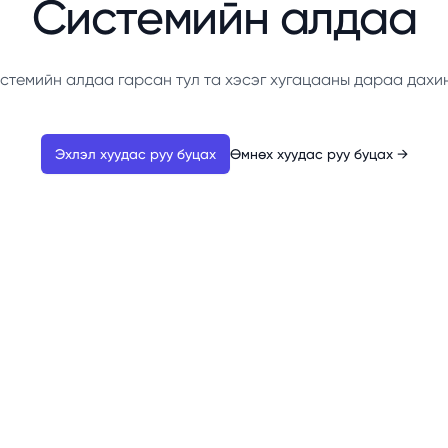
Системийн алдаа
стемийн алдаа гарсан тул та хэсэг хугацааны дараа дахи
Эхлэл хуудас руу буцах
Өмнөх хуудас руу буцах
→