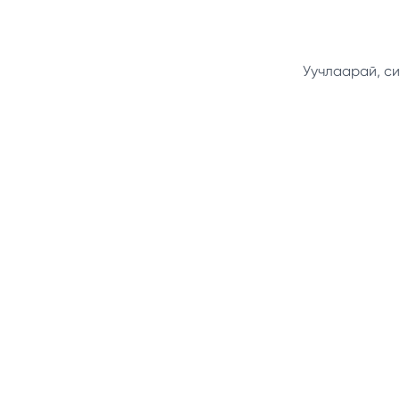
Уучлаарай, си