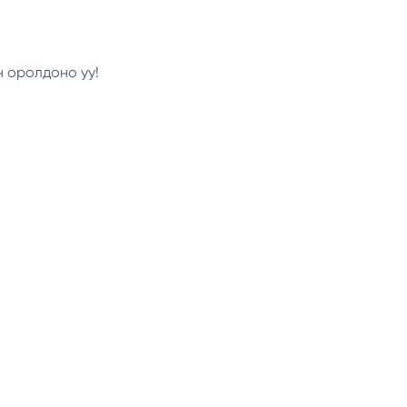
н оролдоно уу!