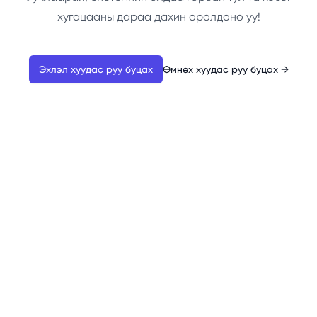
хугацааны дараа дахин оролдоно уу!
Эхлэл хуудас руу буцах
Өмнөх хуудас руу буцах
→