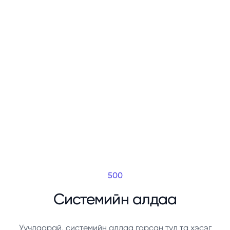
500
Системийн алдаа
Уучлаарай, системийн алдаа гарсан тул та хэсэг