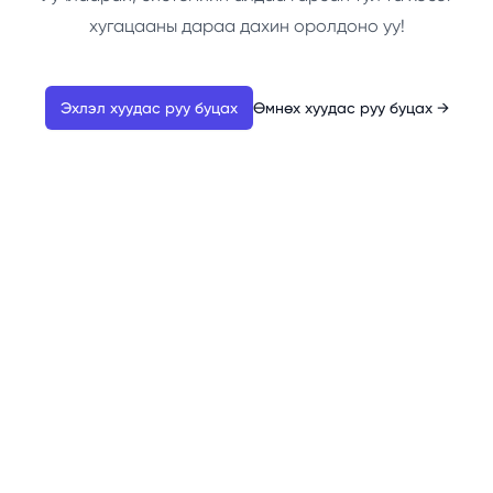
хугацааны дараа дахин оролдоно уу!
Эхлэл хуудас руу буцах
Өмнөх хуудас руу буцах
→