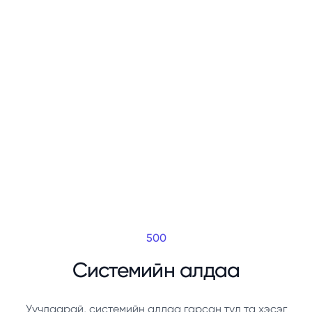
500
Системийн алдаа
Уучлаарай, системийн алдаа гарсан тул та хэсэг