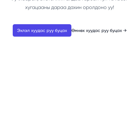
хугацааны дараа дахин оролдоно уу!
Эхлэл хуудас руу буцах
Өмнөх хуудас руу буцах
→