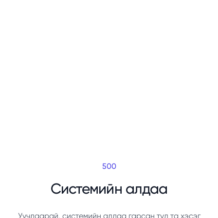
500
Системийн алдаа
Уучлаарай, системийн алдаа гарсан тул та хэсэг