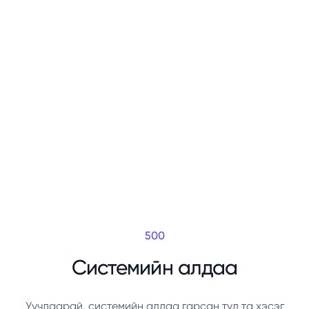
500
Системийн алдаа
Уучлаарай, системийн алдаа гарсан тул та хэсэг