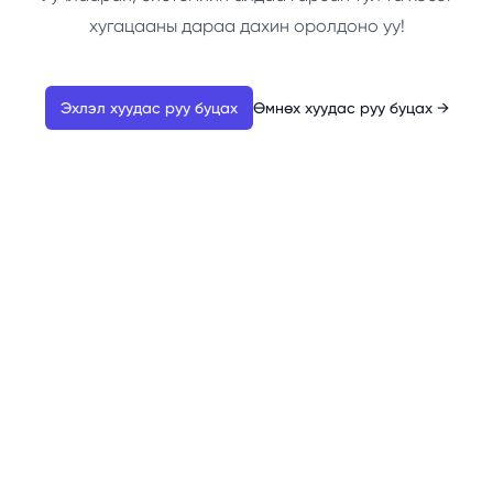
хугацааны дараа дахин оролдоно уу!
Эхлэл хуудас руу буцах
Өмнөх хуудас руу буцах
→