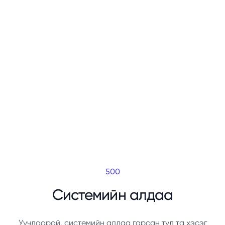
500
Системийн алдаа
Уучлаарай, системийн алдаа гарсан тул та хэсэг