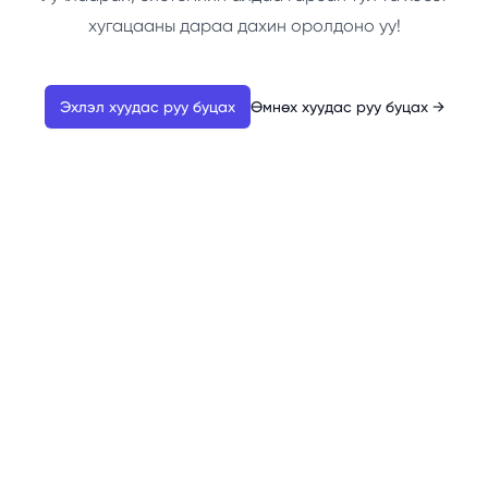
хугацааны дараа дахин оролдоно уу!
Эхлэл хуудас руу буцах
Өмнөх хуудас руу буцах
→