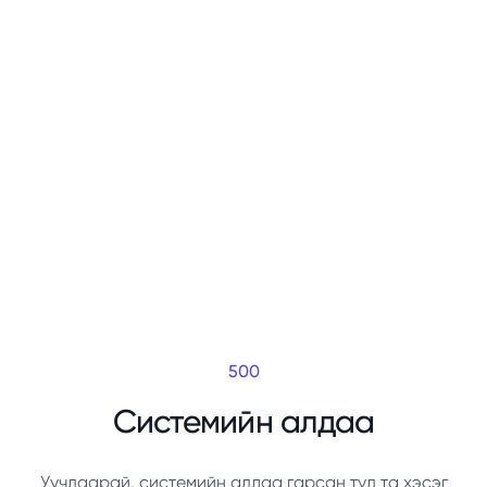
500
Системийн алдаа
Уучлаарай, системийн алдаа гарсан тул та хэсэг