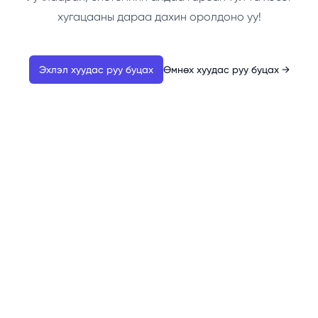
хугацааны дараа дахин оролдоно уу!
Эхлэл хуудас руу буцах
Өмнөх хуудас руу буцах
→