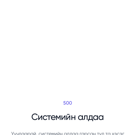
500
Системийн алдаа
Уучлаарай, системийн алдаа гарсан тул та хэсэг