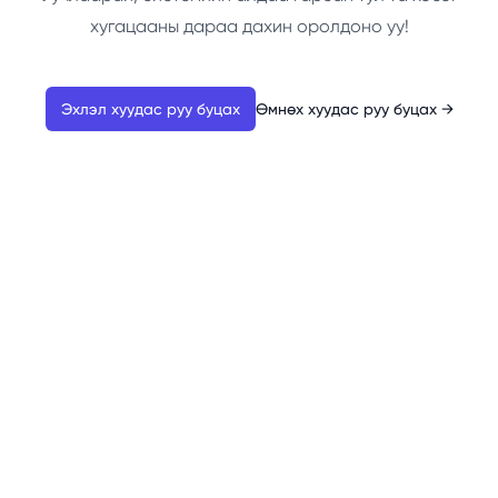
хугацааны дараа дахин оролдоно уу!
Эхлэл хуудас руу буцах
Өмнөх хуудас руу буцах
→