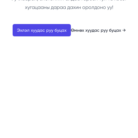
хугацааны дараа дахин оролдоно уу!
Эхлэл хуудас руу буцах
Өмнөх хуудас руу буцах
→