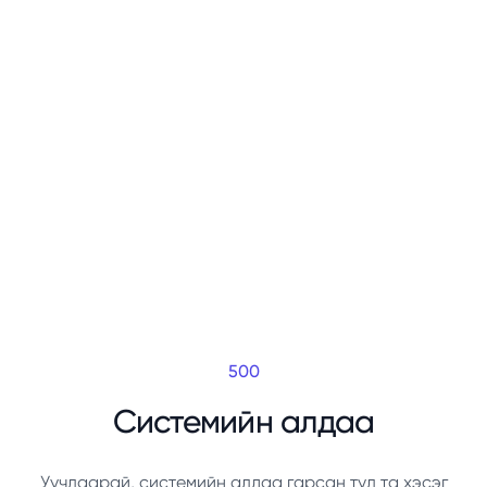
500
Системийн алдаа
Уучлаарай, системийн алдаа гарсан тул та хэсэг