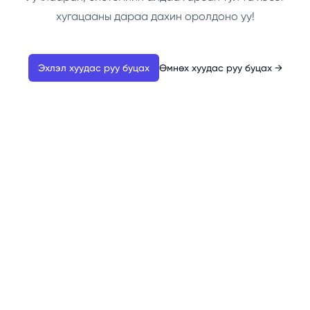
хугацааны дараа дахин оролдоно уу!
Эхлэл хуудас руу буцах
Өмнөх хуудас руу буцах
→