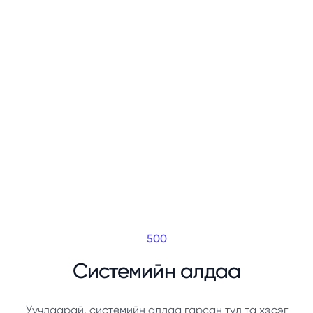
500
Системийн алдаа
Уучлаарай, системийн алдаа гарсан тул та хэсэг