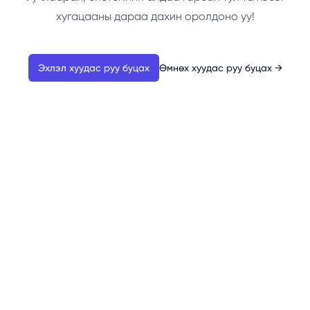
хугацааны дараа дахин оролдоно уу!
Эхлэл хуудас руу буцах
Өмнөх хуудас руу буцах
→