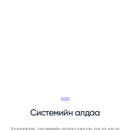
500
Системийн алдаа
Уучлаарай, системийн алдаа гарсан тул та хэсэг