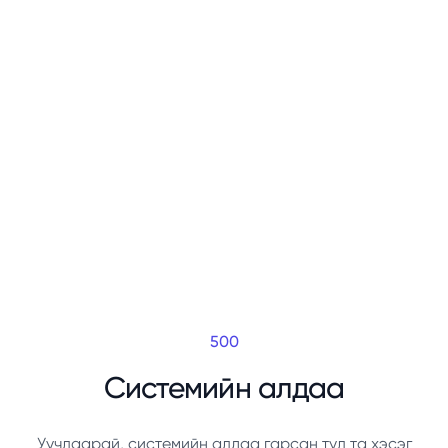
500
Системийн алдаа
Уучлаарай, системийн алдаа гарсан тул та хэсэг