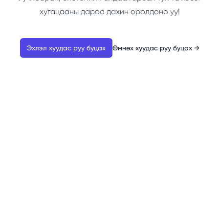
хугацааны дараа дахин оролдоно уу!
Эхлэл хуудас руу буцах
Өмнөх хуудас руу буцах
→