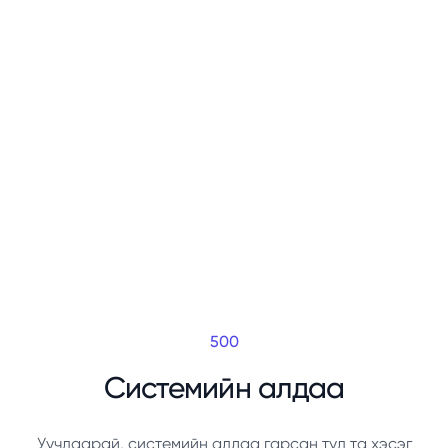
500
Системийн алдаа
Уучлаарай, системийн алдаа гарсан тул та хэсэг