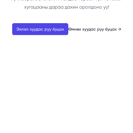
хугацааны дараа дахин оролдоно уу!
Эхлэл хуудас руу буцах
Өмнөх хуудас руу буцах
→