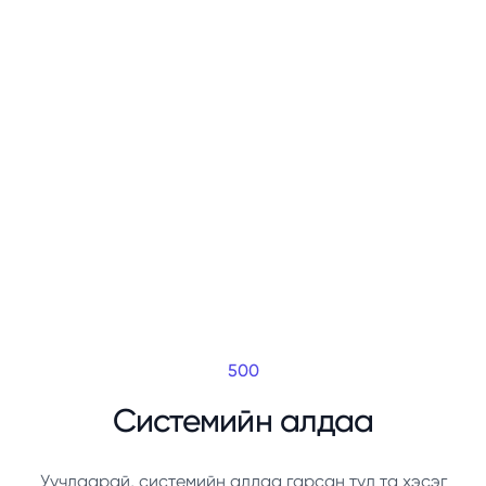
500
Системийн алдаа
Уучлаарай, системийн алдаа гарсан тул та хэсэг