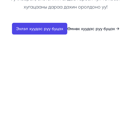
хугацааны дараа дахин оролдоно уу!
Эхлэл хуудас руу буцах
Өмнөх хуудас руу буцах
→