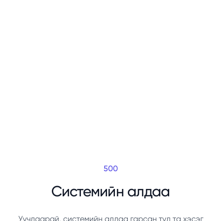
500
Системийн алдаа
Уучлаарай, системийн алдаа гарсан тул та хэсэг