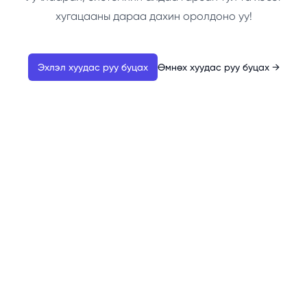
хугацааны дараа дахин оролдоно уу!
Эхлэл хуудас руу буцах
Өмнөх хуудас руу буцах
→