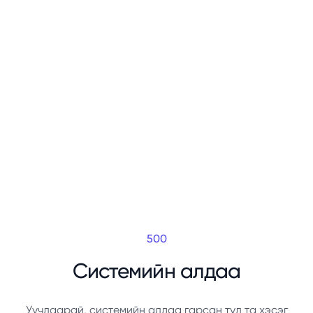
500
Системийн алдаа
Уучлаарай, системийн алдаа гарсан тул та хэсэг