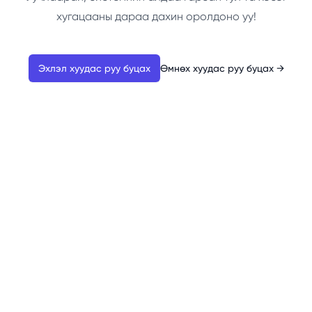
хугацааны дараа дахин оролдоно уу!
Эхлэл хуудас руу буцах
Өмнөх хуудас руу буцах
→