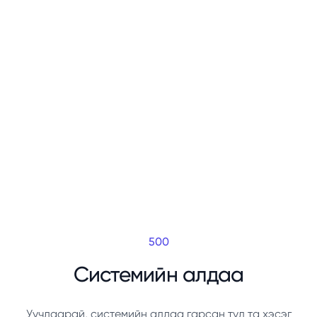
500
Системийн алдаа
Уучлаарай, системийн алдаа гарсан тул та хэсэг