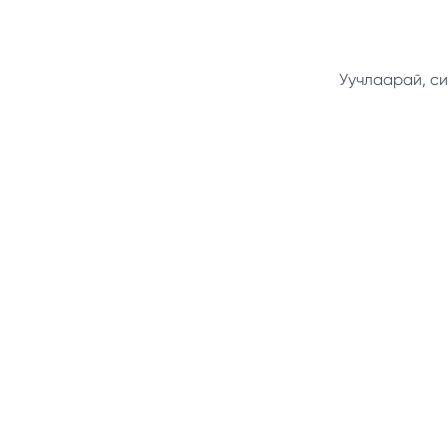
Уучлаарай, си