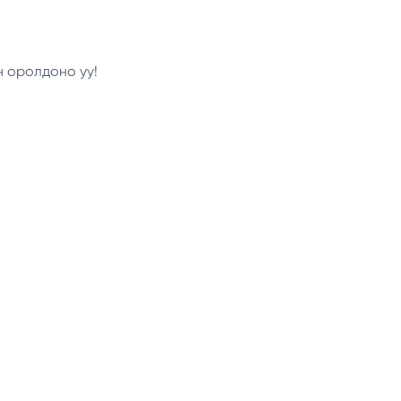
н оролдоно уу!