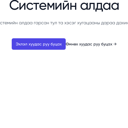
Системийн алдаа
стемийн алдаа гарсан тул та хэсэг хугацааны дараа дахи
Эхлэл хуудас руу буцах
Өмнөх хуудас руу буцах
→